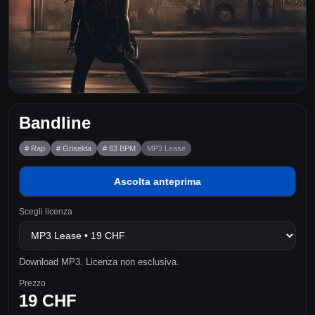
Bandline
# Rap
# Griselda
# 83 BPM
MP3 Lease
Ascolta anteprima
Scegli licenza
Download MP3. Licenza non esclusiva.
Prezzo
19 CHF