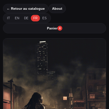
← Retour au catalogue
About
IT
EN
DE
FR
ES
Panier
0