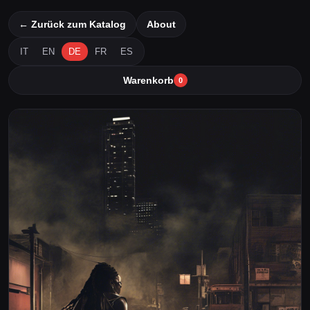
← Zurück zum Katalog
About
IT
EN
DE
FR
ES
Warenkorb
0