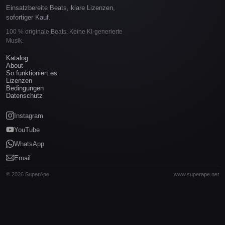
Einsatzbereite Beats, klare Lizenzen,
sofortiger Kauf.
100 % originale Beats. Keine KI-generierte
Musik.
Katalog
About
So funktioniert es
Lizenzen
Bedingungen
Datenschutz
Instagram
YouTube
WhatsApp
Email
© 2026 SuperApe
www.superape.net