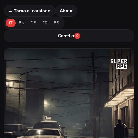
← Torna al catalogo
About
IT
EN
DE
FR
ES
Carrello
0