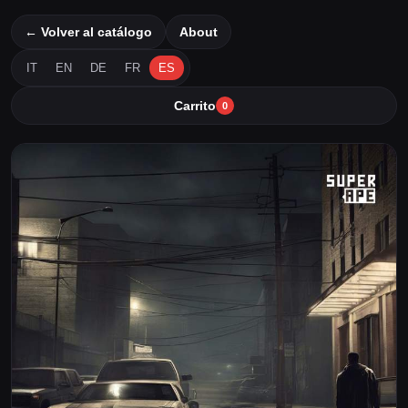
← Volver al catálogo
About
IT
EN
DE
FR
ES
Carrito
0