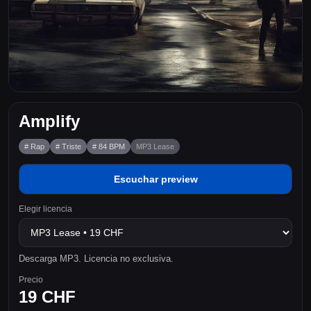
Amplify
# Rap
# Triste
# 84 BPM
MP3 Lease
Escuchar preview
Elegir licencia
Descarga MP3. Licencia no exclusiva.
Precio
19 CHF