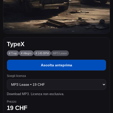
TypeX
# Trap
# Allegro
# 145 BPM
MP3 Lease
Ascolta anteprima
Scegli licenza
Download MP3. Licenza non esclusiva.
Prezzo
19 CHF