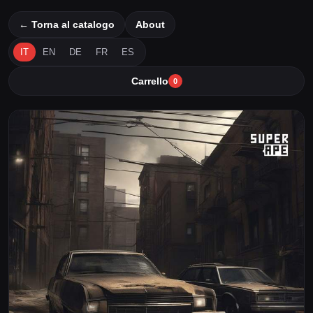
← Torna al catalogo
About
IT
EN
DE
FR
ES
Carrello
0