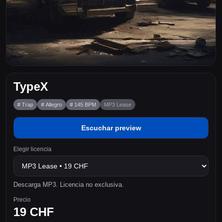
TypeX
# Trap
# Allegro
# 145 BPM
MP3 Lease
Escuchar preview
Elegir licencia
Descarga MP3. Licencia no exclusiva.
Precio
19 CHF