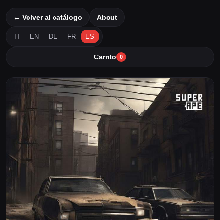
← Volver al catálogo
About
IT
EN
DE
FR
ES
Carrito
0