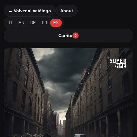
← Volver al catálogo
About
IT
EN
DE
FR
ES
Carrito
0