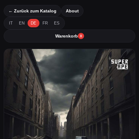
← Zurück zum Katalog
About
IT
EN
DE
FR
ES
Warenkorb
0