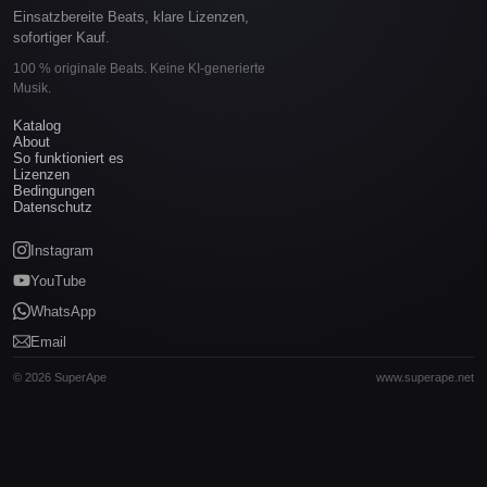
Einsatzbereite Beats, klare Lizenzen,
sofortiger Kauf.
100 % originale Beats. Keine KI-generierte
Musik.
Katalog
About
So funktioniert es
Lizenzen
Bedingungen
Datenschutz
Instagram
YouTube
WhatsApp
Email
© 2026 SuperApe
www.superape.net