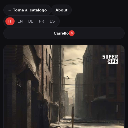
← Torna al catalogo
About
IT
EN
DE
FR
ES
Carrello
0