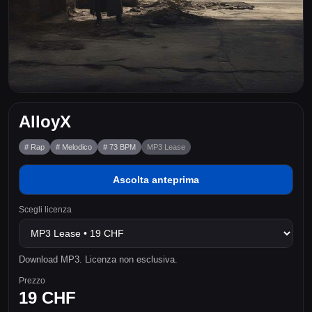
AlloyX
# Rap
# Melodico
# 73 BPM
MP3 Lease
Ascolta anteprima
Scegli licenza
Download MP3. Licenza non esclusiva.
Prezzo
19 CHF