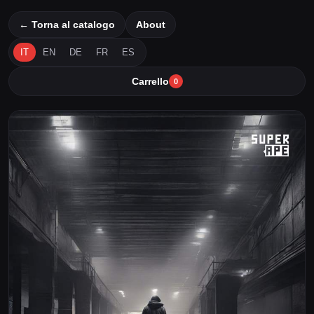
← Torna al catalogo
About
IT
EN
DE
FR
ES
Carrello
0