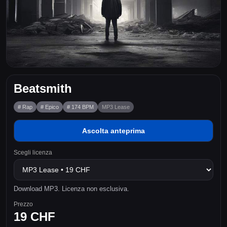
Beatsmith
# Rap
# Epico
# 174 BPM
MP3 Lease
Ascolta anteprima
Scegli licenza
Download MP3. Licenza non esclusiva.
Prezzo
19 CHF