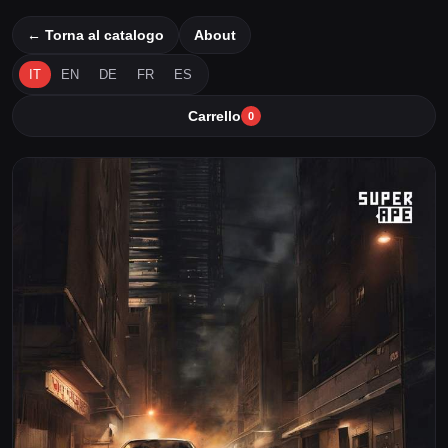
← Torna al catalogo
About
IT
EN
DE
FR
ES
Carrello
0