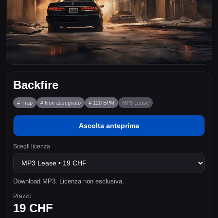
Backfire
# Trap
# Non assegnato
# 120 BPM
MP3 Lease
Ascolta anteprima
Scegli licenza
Download MP3. Licenza non esclusiva.
Prezzo
19 CHF