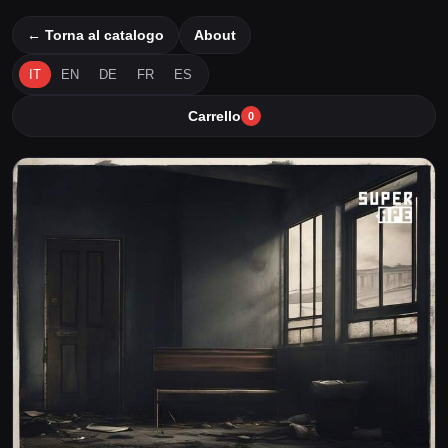
← Torna al catalogo
About
IT
EN
DE
FR
ES
Carrello
0