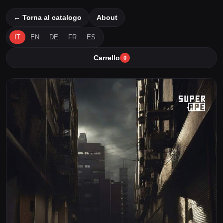
← Torna al catalogo
About
IT
EN
DE
FR
ES
Carrello
0