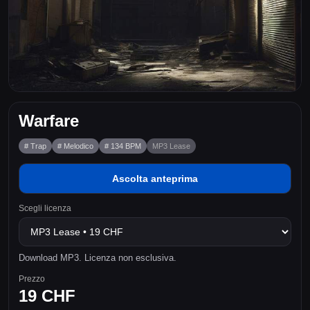
Warfare
# Trap
# Melodico
# 134 BPM
MP3 Lease
Ascolta anteprima
Scegli licenza
Download MP3. Licenza non esclusiva.
Prezzo
19 CHF