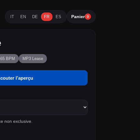
Panier
IT
EN
DE
FR
ES
0
e
165 BPM
MP3 Lease
couter l’aperçu
e non exclusive.