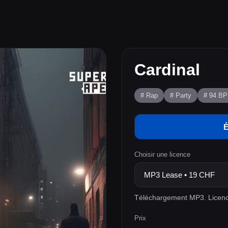
Cardinal
# Rap
# Party
# 94 B
É
Choisir une licence
Téléchargement MP3. Licenc
Prix