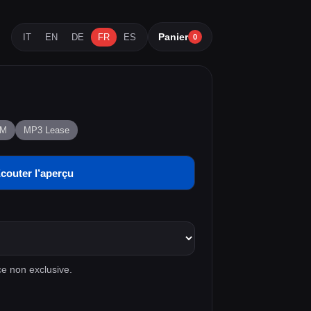
Panier
IT
EN
DE
FR
ES
0
PM
MP3 Lease
couter l’aperçu
e non exclusive.