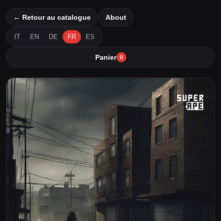
← Retour au catalogue
About
IT
EN
DE
FR
ES
Panier
0