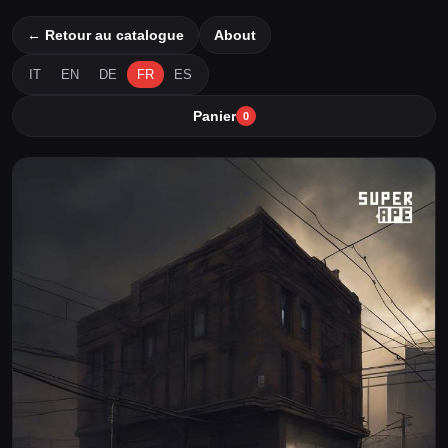
← Retour au catalogue
About
IT
EN
DE
FR
ES
Panier
0