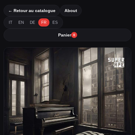
← Retour au catalogue
About
IT
EN
DE
FR
ES
Panier
0