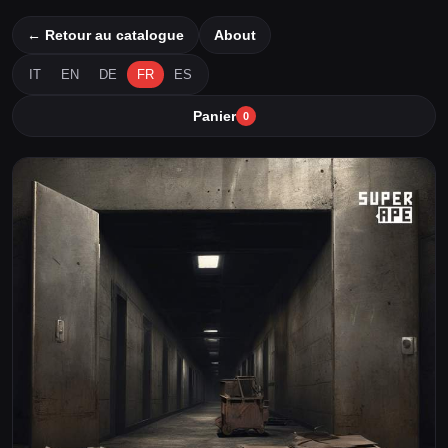
← Retour au catalogue
About
IT
EN
DE
FR
ES
Panier
0