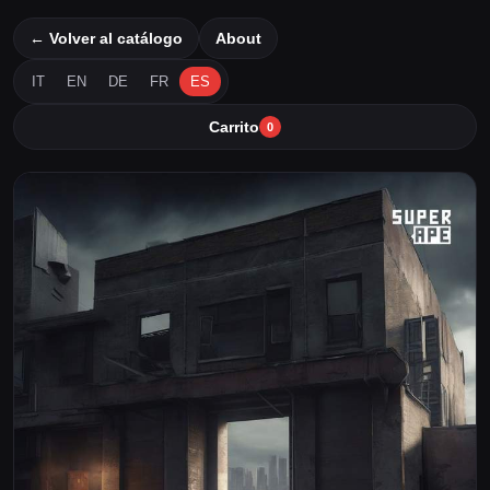
← Volver al catálogo
About
IT
EN
DE
FR
ES
Carrito
0