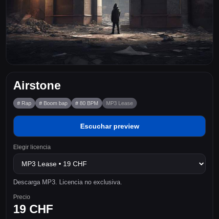
Airstone
# Rap
# Boom bap
# 80 BPM
MP3 Lease
Escuchar preview
Elegir licencia
Descarga MP3. Licencia no exclusiva.
Precio
19 CHF