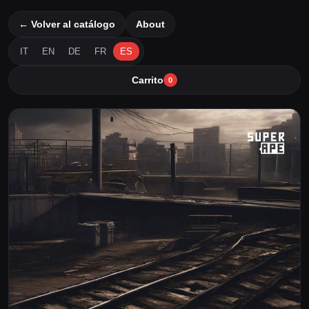
← Volver al catálogo
About
IT
EN
DE
FR
ES
Carrito
0