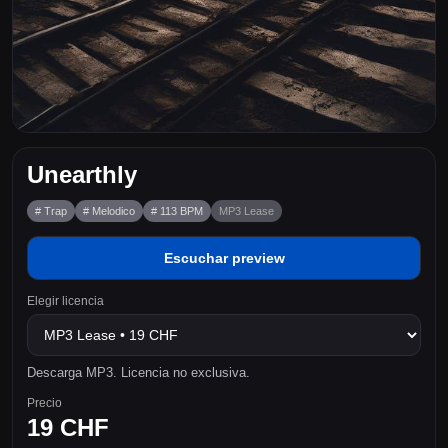
Unearthly
# Trap
# Melodico
# 113 BPM
MP3 Lease
Escuchar preview
Elegir licencia
Descarga MP3. Licencia no exclusiva.
Precio
19 CHF