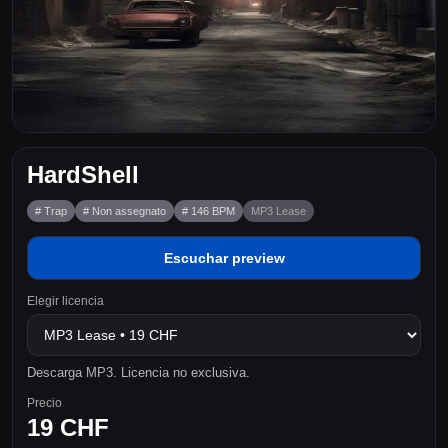
HardShell
# Trap
# Non assegnato
# 146 BPM
MP3 Lease
Escuchar preview
Elegir licencia
Descarga MP3. Licencia no exclusiva.
Precio
19 CHF