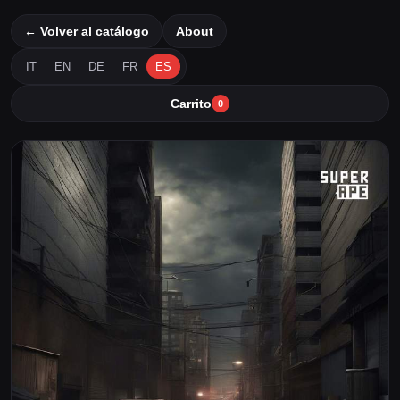
← Volver al catálogo
About
IT
EN
DE
FR
ES
Carrito
0