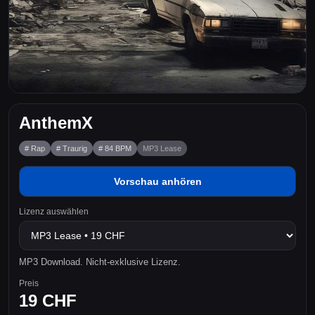
AnthemX
# Rap
# Traurig
# 84 BPM
MP3 Lease
Vorschau anhören
Lizenz auswählen
MP3 Download. Nicht-exklusive Lizenz.
Preis
19 CHF