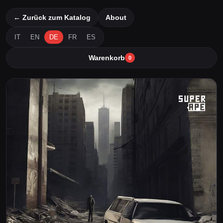
← Zurück zum Katalog
About
IT
EN
DE
FR
ES
Warenkorb
0