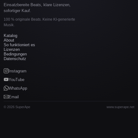
Einsatzbereite Beats, klare Lizenzen,
sofortiger Kauf.
100 % originale Beats. Keine KI-generierte
Musik.
Katalog
About
So funktioniert es
Lizenzen
Bedingungen
Datenschutz
Instagram
YouTube
WhatsApp
Email
© 2026 SuperApe
www.superape.net