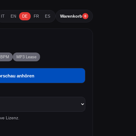
Warenkorb
IT
EN
DE
FR
ES
0
6 BPM
MP3 Lease
orschau anhören
ve Lizenz.