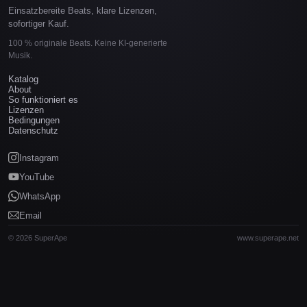
Einsatzbereite Beats, klare Lizenzen,
sofortiger Kauf.
100 % originale Beats. Keine KI-generierte
Musik.
Katalog
About
So funktioniert es
Lizenzen
Bedingungen
Datenschutz
Instagram
YouTube
WhatsApp
Email
© 2026 SuperApe
www.superape.net