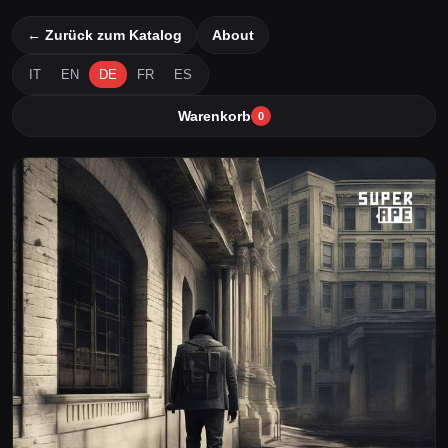
← Zurück zum Katalog
About
IT
EN
DE
FR
ES
Warenkorb
0