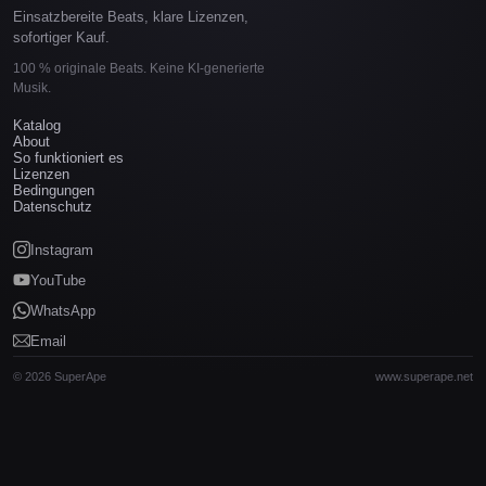
Einsatzbereite Beats, klare Lizenzen,
sofortiger Kauf.
100 % originale Beats. Keine KI-generierte
Musik.
Katalog
About
So funktioniert es
Lizenzen
Bedingungen
Datenschutz
Instagram
YouTube
WhatsApp
Email
© 2026 SuperApe
www.superape.net