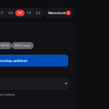
Warenkorb
IT
EN
DE
FR
ES
0
18 BPM
MP3 Lease
orschau anhören
ve Lizenz.