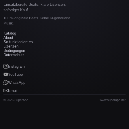
Einsatzbereite Beats, klare Lizenzen,
sofortiger Kauf.
100 % originale Beats. Keine KI-generierte
Musik.
Katalog
About
So funktioniert es
Lizenzen
Bedingungen
Datenschutz
Instagram
YouTube
WhatsApp
Email
© 2026 SuperApe
www.superape.net