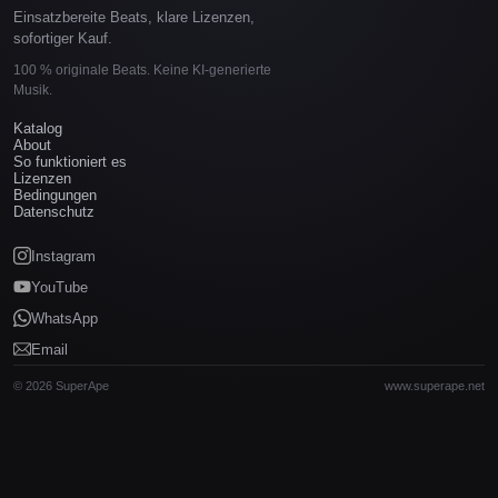
Einsatzbereite Beats, klare Lizenzen,
sofortiger Kauf.
100 % originale Beats. Keine KI-generierte
Musik.
Katalog
About
So funktioniert es
Lizenzen
Bedingungen
Datenschutz
Instagram
YouTube
WhatsApp
Email
© 2026 SuperApe
www.superape.net