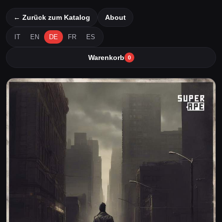
← Zurück zum Katalog
About
IT
EN
DE
FR
ES
Warenkorb
0