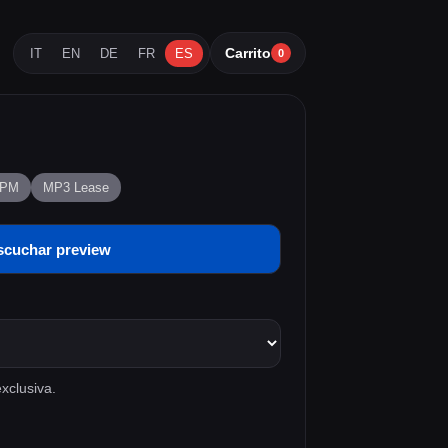
Carrito
IT
EN
DE
FR
ES
0
BPM
MP3 Lease
scuchar preview
xclusiva.