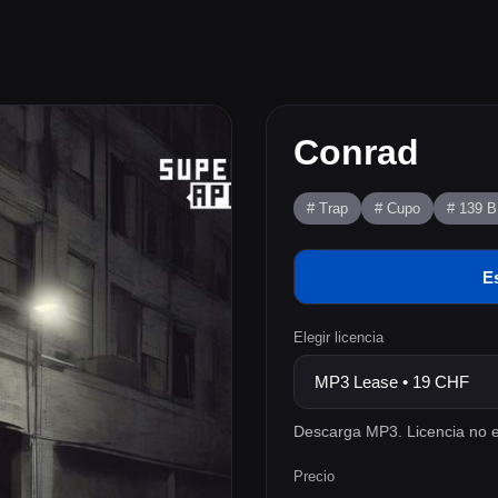
Conrad
# Trap
# Cupo
# 139 
E
Elegir licencia
Descarga MP3. Licencia no e
Precio